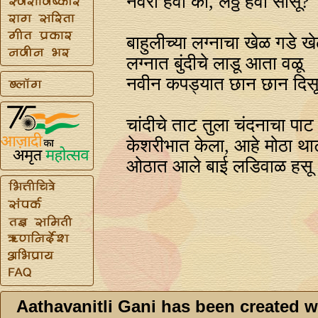
नवरा हवा का, लठ्ठ हवी सासू?
बाहुलीच्या लग्‍नाचा खेळ गडे खे
लग्‍नात बुंदीचे लाडू आता वळू
नवीन कपड्यात छान छान दिस
चांदीचे ताट तुला चंदनाचा पाट
केशरीभात केला, आहे मोठा था
ओठात आले बाई लडिवाळ हसू
Aathavanitli Gani has been created w