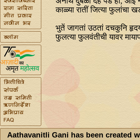
अनाथ दुबळा देह पडे हा, आई न
काळ्या रातीं जित्या फुलांचा ख
भुतें जागतां उठतां दचकुनि हृद
फुलत्या फुलवंतीची यावर माया
Aathavanitli Gani has been created w