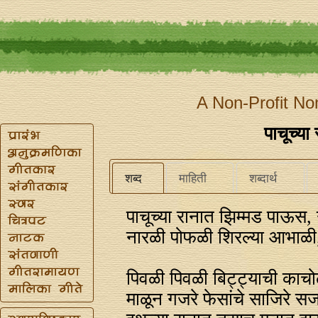
A Non-Profit No
पाचूच्या
शब्द
माहिती
शब्दार्थ
पाचूच्या रानात झिम्मड पाऊस
नारळी पोफळी शिरल्या आभाळी,
पिवळी पिवळी बिट्ट्याची काचोळ
माळून गजरे फेसांचे साजिरे स