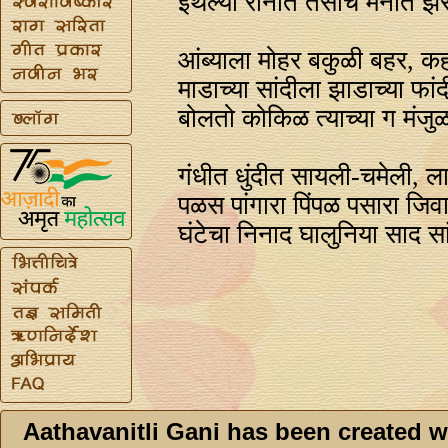
इथल्या रानात तसाच मनात झर
आंब्याला मोहर बकुळी बहर, क
माडाच्या सांदीला झाडाच्या फा
बोलतो कोकिळ त्याच्या ग मंजुळ
गंधीत धुंदीत सायली-चमेली, ल
पळस पांगारा पिंपळ पसारा जिव
घंटेचा निनाद घालुनिया साद सा
Aathavanitli Gani has been created w