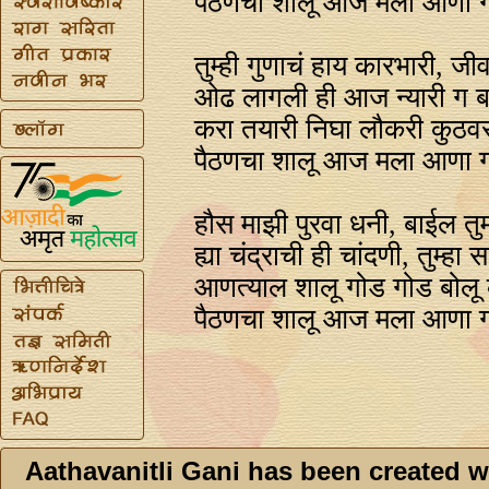
पैठणचा शालू आज मला आणा ग
तुम्ही गुणाचं हाय कारभारी, जीव
ओढ लागली ही आज न्यारी ग ब
करा तयारी निघा लौकरी कुठवर
पैठणचा शालू आज मला आणा ग
हौस माझी पुरवा धनी, बाईल तु
ह्या चंद्राची ही चांदणी, तुम्हा 
आणत्याल शालू गोड गोड बोलू 
पैठणचा शालू आज मला आणा ग
Aathavanitli Gani has been created w