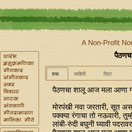
A Non-Profit No
पैठणच
शब्द
माहिती
प्रिंट
पैठणचा शालू आज मला आणा ग
मोरपंखी नवा जरतारी, सूत असा
पक्क्या रंगाचा तो नऊवारी, तुम्
लांबी-रुंदी बघुनी घ्यावी पदरा