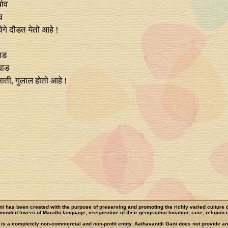
षाव
व
वेगे दौडत येतो आहे !
ाड
वाड
माती, गुलाल होतो आहे !
ni has been created with the purpose of preserving and promoting the richly varied culture 
e-minded lovers of Marathi language, irrespective of their geographic location, race, religion o
 is a completely non-commercial and non-profit entity. Aathavanitli Gani does not provide a