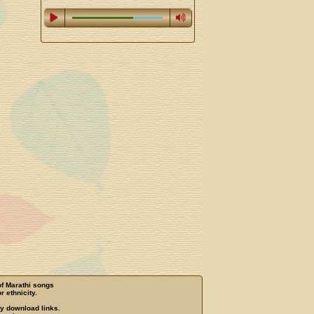
of Marathi songs
r ethnicity.
ny download links.