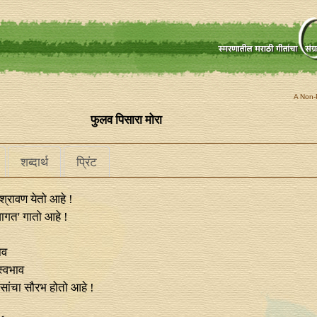
A Non-P
फुलव पिसारा मोरा
शब्दार्थ
प्रिंट
श्रावण येतो आहे !
्वागत' गातो आहे !
ाव
स्वभाव
सांचा सौरभ होतो आहे !