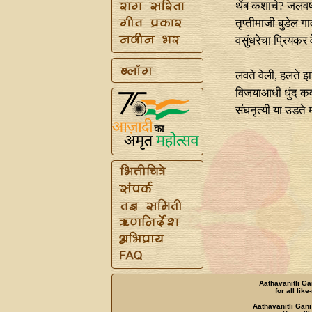
थेंब कशाचे? जलवर्
तृप्तीमाजी बुडेल गा
वसुंधरेचा प्रियकर 
लवते वेली, हलते झ
विजयाआधी धुंद क
संघनृत्यी या उडते 
Aathavanitli Ga
for all lik
Aathavanitli Gani