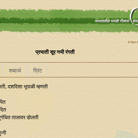
A Non-P
प्रभाती सूर नभी रंगती
शब्दार्थ
प्रिंट
ंगती, दशदिशा भूपाळी म्हणती
पित
ंदित
ुगंधित तालावर डोलती
कुनी