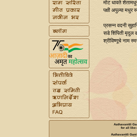
मोट धावते शेतामधु
पक्षी अपुल्या मधुर स
प्रसन्‍न वदनी सुहा
सडे शिंपिती मृदुल 
श्रीविष्णूचे नाम स्
Aathavanitli Ga
for all lik
Aathavanitli Gani