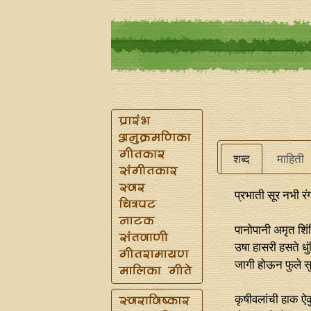
शब्द
माहिती
प्रभाती सूर नभी र
पानोपानी अमृत शिं
उषा हासरी हसते धु
जागी होऊन फुले स
कृषीवलांची हाक ऐ