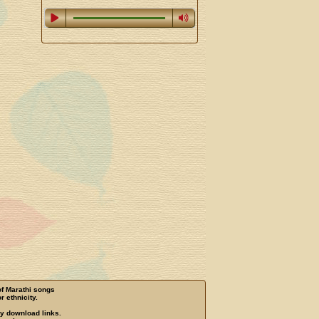
of Marathi songs
r ethnicity.
ny download links.