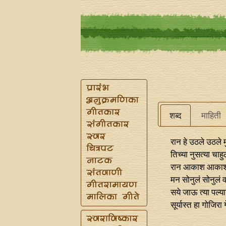
शब्द
माहिती
रान हे उठले उठले 
तिच्या नुसत्या चाहुल
रान आकाश आकाश भ
मन सोनुलं सोनुलं व
सये जाऊ त्या पल्य
सूर्यास्त हा गोजिर