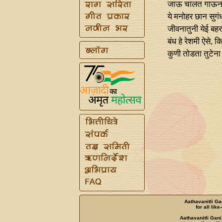
जाऊ चालत गाऊन शब
ये मनोहर छान सुगंध
जीवनातुनी येई बह
बंध हे रेशमी ऐसे, क
कुणी तोडता तुटेना 
Aathavanitli Ga
for all lik
Aathavanitli Gani