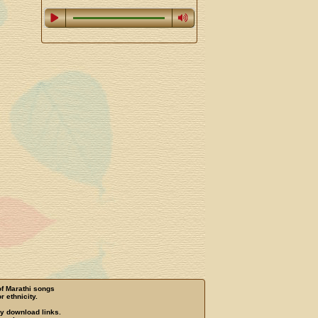
of Marathi songs
r ethnicity.
ny download links.