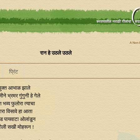
A Non-P
रान हे उठले उठले
प्रिंट
मुक्त आभाळ झाले
ीने भ्रमर गुंगुनी हे गेले
व्य फुलोरा त्याचा
ारा विसावे हा आता
ाड पायवाटा ओलांडून
ा गेली सखी मोहरून !