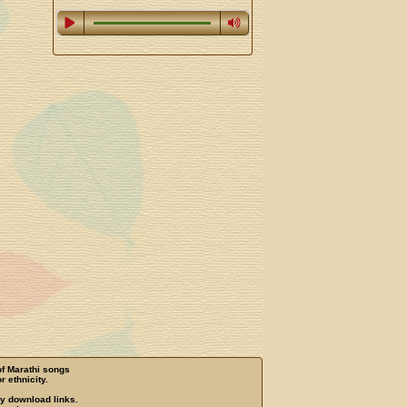
of Marathi songs
r ethnicity.
ny download links.