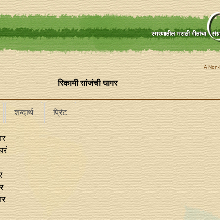
A Non-P
रिकामी सांजंची घागर
शब्दार्थ
प्रिंट
गर
घरं
र
र
गर