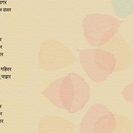
सागर
ल वावर
र
र
गर
 गहिवर
‌ पाझर
र
र
गर