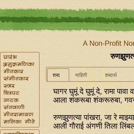
A Non-Profit No
रुणझुणत्
शब्द
माहिती
शब्दार्थ
घागर घुमूं दे घुमूं दे, रामा पावा व
आला शंकरूबा शंकरूरुबा, गवर
रुणझुणत्या पांखरा, जा रे माझ्या
आली गौराई अंगणी तिला लिंब