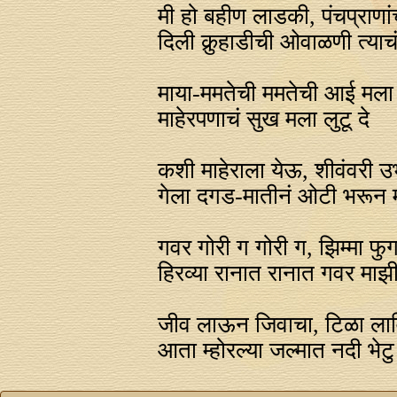
मी हो बहीण लाडकी, पंचप्राणां
दिली कुर्‍हाडीची ओवाळणी त्या
माया-ममतेची ममतेची आई मला भ
माहेरपणाचं सुख मला लुटू दे
कशी माहेराला येऊ, शीवंवरी 
गेला दगड-मातीनं ओटी भरून 
गवर गोरी ग गोरी ग, झिम्मा फुग
हिरव्या रानात रानात गवर माझी
जीव लाऊन जिवाचा, टिळा लावि
आता म्होरल्या जल्मात नदी भेटु