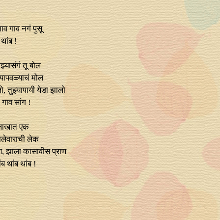
ाव गाव नगं पुसू
 थांब !
्यासंगं तू बोल
त्यापवळ्याचं मोल
ो, तुझ्यापायी येडा झालो
 गाव सांग !
 लाखात एक
ालेवाराची लेक
ाण, झाला कासावीस प्राण
ंब थांब थांब !