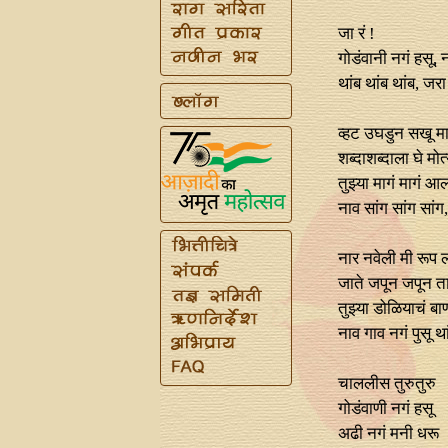
जा रं !
गोडंवानी नगं हसू, न
थांब थांब थांब, जरा
व्हट उघडुन सखू माझ
शब्दाशब्दाला घे मो
तुझ्या मागं मागं आल
नाव सांग सांग सांग,
नार नवेली मी रूप
जाते जपून जपून त
तुझ्या डोळियाचं ब
नाव गाव नगं पुसू था
चाललीस तुरुतुरु
गोडंवाणी नगं हसू
अढी नगं मनी धरू