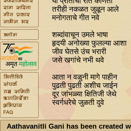
या प्रीतीची रीत कोणती
तरीही नकळत जुळून आले
मनोगताचे गीत नवे
शब्दांवाचून उमले भाषा
हृदयी अनोख्या फुलल्या आशा
जीव घेतसे उंच भरारी
जसे खगांचे नभी थवे
आता न वळुनी मागे पाहीन
पुढती पुढती अशीच जाईन
दूर जांभळ्या क्षितिजी जेथे
स्वर्गधरेचे जुळती दुवे
Aathavanitli Gani has been created w