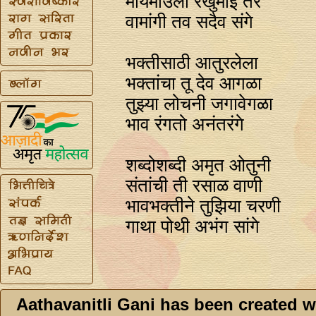
मायमाउली रखुमाई तर
वामांगी तव सदैव संगे
भक्तीसाठी आतुरलेला
भक्तांचा तू देव आगळा
तुझ्या लोचनी जगावेगळा
भाव रंगतो अनंतरंगे
शब्दोशब्दी अमृत ओतुनी
संतांची ती रसाळ वाणी
भावभक्तीने तुझिया चरणी
गाथा पोथी अभंग सांगे
Aathavanitli Gani has been created w