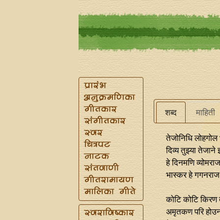
शब्द
माहिती
तेजोनिधि लोहगोल 
दिव्य तुझ्या तेजा
हे दिनमणि व्योमरा
भास्कर हे गगनराज
कोटि कोटि किरण 
अमृतकण परि होउन