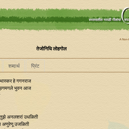
A Non-P
तेजोनिधि लोहगोल
शब्दार्थ
प्रिंट
भास्कर हे गगनराज
ने झगमगले भुवन आज
ज
तुझे अनलशरां उधळिती
 अणुरेणू उजळिती