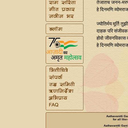
तेजातच जनन-मरण
हे दिनमणि व्योमरा
ज्योतिर्मय मूर्ति तु
दाहक परि संजीवक
होवो जीवनविकास 
हे दिनमणि व्योमरा
Aathavanitli Ga
for all lik
Aathavanitli Gani