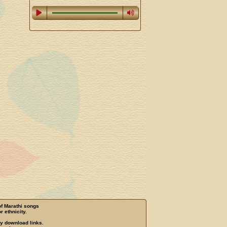
of Marathi songs
r ethnicity.
ny download links.