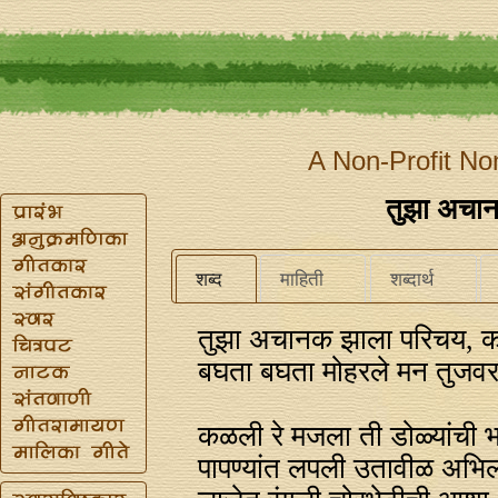
A Non-Profit No
तुझा अचा
शब्द
माहिती
शब्दार्थ
तुझा अचानक झाला परिचय, 
बघता बघता मोहरले मन तुजव
कळली रे मजला ती डोळ्यांची भ
पापण्यांत लपली उतावीळ अभिल