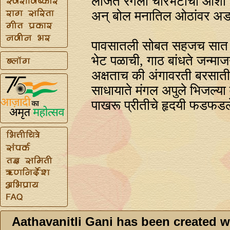
लाजेत रंगली चोरभेटीची आशा
अन्‌ बोल मनातिल ओठांवर अड
पावसातली सोबत सहजच सात 
भेट पळाची, गाठ बांधते जन्माज
अक्षताच की अंगावरती बरसाती
साधायाते मंगल अपुले भिजल्या 
पाखरू प्रीतीचे हृदयी फडफडल
Aathavanitli Gani has been created w