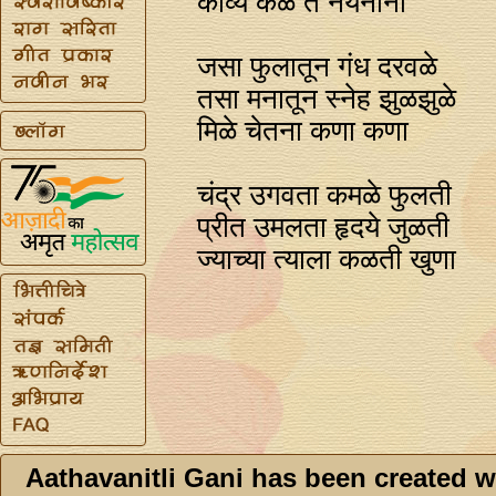
काव्य कळे ते नयनांना
जसा फुलातून गंध दरवळे
तसा मनातून स्‍नेह झुळझुळे
मिळे चेतना कणा कणा
चंद्र उगवता कमळे फुलती
प्रीत उमलता हृदये जुळती
ज्याच्या त्याला कळती खुणा
Aathavanitli Gani has been created w