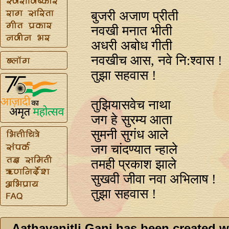
बुजरी अजाण प्रीती
नवखी मनात भीती
अधरी अबोध गीती
नवखीच आस, नवे नि:श्वास !
तुझा सहवास !
तुझियासवेच नाथा
जग हे सुरम्य आता
सुमनी सुगंध आले
जग चांदण्यात न्हाले
तमही प्रकाश झाले
सुखवी जीवा नवा अभिलाष !
तुझा सहवास !
Aathavanitli Gani has been created w