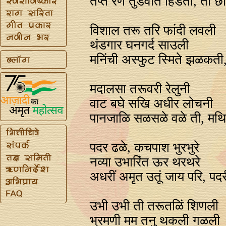
तप्त रणे तुडवीत हिंडतो, ती 
विशाल तरू तरि फांदी लवली
थंडगार घनगर्द साउली
मनिंची अस्फुट स्मिते झळकती
मदालसा तरूवरी रेलुनी
वाट बघे सखि अधीर लोचनी
पानजाळि सळसळे वळे ती, मथ
पदर ढळे, कचपाश भुरभुरे
नव्या उभारिंत ऊर थरथरे
अधरीं अमृत उतूं जाय परि, पदर
उभी उभी ती तरूतळिं शिणली
भ्रमणी मम तनु थकली गळली