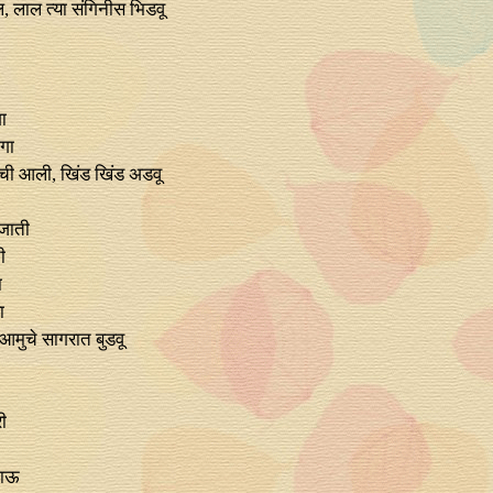
, लाल त्या संगिनीस भिडवू
ा
ंगा
ूंची आली, खिंड खिंड अडवू
 जाती
ी
ा
ा
 आमुचे सागरात बुडवू
ी
 गाऊ