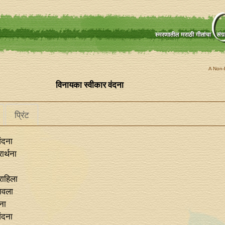
A Non-P
विनायका स्वीकार वंदना
प्रिंट
ंदना
ार्थना
राहिला
पावला
चना
ंदना