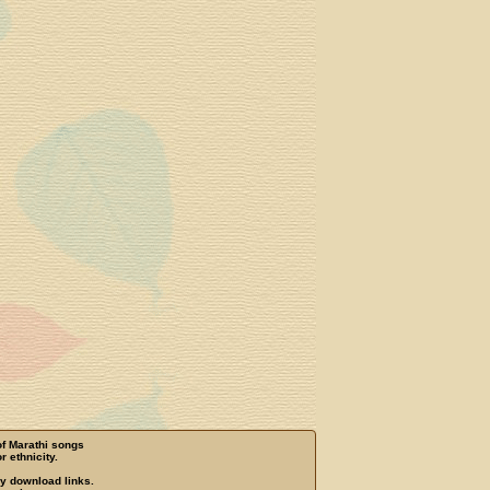
of Marathi songs
r ethnicity.
ny download links.