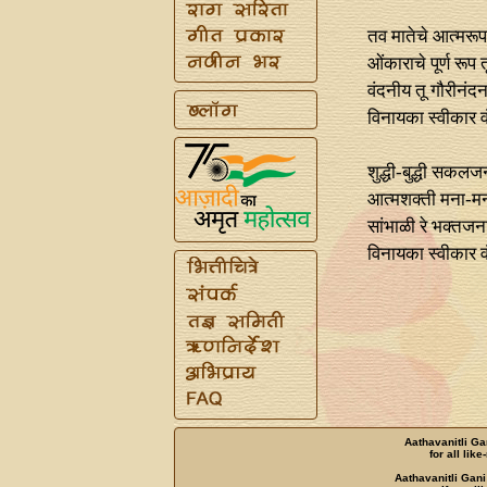
तव मातेचे आत्मरूप
ओंकाराचे पूर्ण रूप त
वंदनीय तू गौरीनंदन
विनायका स्वीकार व
शुद्धी-बुद्धी सकलज
आत्मशक्ती मना-मन
सांभाळी रे भक्तजना
विनायका स्वीकार व
Aathavanitli Ga
for all lik
Aathavanitli Gani