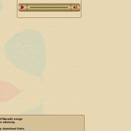
of Marathi songs
r ethnicity.
ny download links.