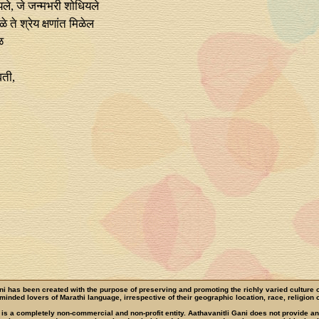
छियले, जे जन्‍मभरी शोधियले
 ते श्रेय क्षणांत मिळेल
ळ
वती,
ni has been created with the purpose of preserving and promoting the richly varied culture 
e-minded lovers of Marathi language, irrespective of their geographic location, race, religion o
 is a completely non-commercial and non-profit entity. Aathavanitli Gani does not provide a