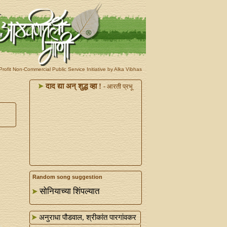
rofit Non-Commercial Public Service Initiative by Alka Vibhas
दाद द्या अन्‌ शुद्ध व्हा !
- आरती प्रभू
Random song suggestion
सोनियाच्या शिंपल्यात
अनुराधा पौडवाल, श्रीकांत पारगांवकर