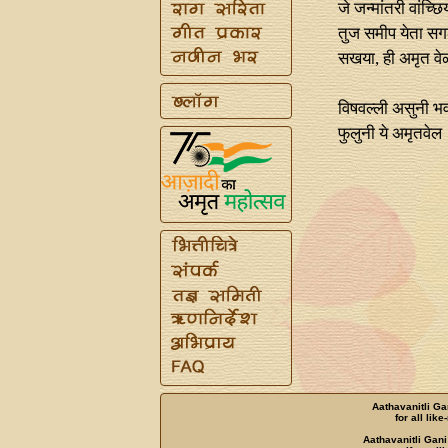
जे जन्‍मांतरी वांच्
तुज समीप येता सगळे
सखया, ही अमृत वे
विषवल्‍ली असुनी भ
फुलुनी ये अमृतवेल
Aathavanitli Ga
for all lik
Aathavanitli Gani