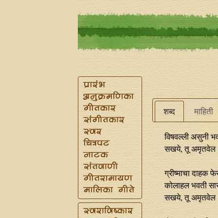
शब्द
माहिती
विषवल्‍ली असुनी भ
सखये, तू अमृतवेल
ग्रीष्माचा दाहक फेर
कोलाहल भवती सारा,
सखये, तू अमृतवेल