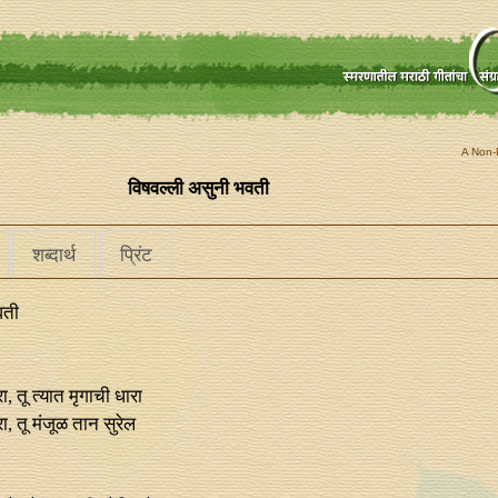
A Non-P
विषवल्‍ली असुनी भवती
शब्दार्थ
प्रिंट
वती
ा, तू त्यात मृगाची धारा
 तू मंजूळ तान सुरेल