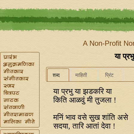
A Non-Profit No
या प्र
शब्द
माहिती
प्रिंट
या प्रभु या झडकरि या
किति आळवुं मी तुजला !
मनिं भाव वसे सुख शांति असे
सदया, तारि आतां देवा !