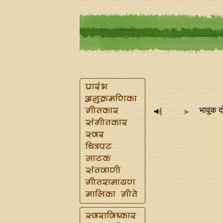
भावूक द