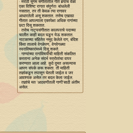
∙ मराठी सुगम संगीतातील गीते बर्‍याच वेळा
एका विशिष्ट रागात संपूर्णतः बांधलेली
नसतात, तर ती केवळ त्या रागावर
आधारलेली असू शकतात. तसेच एखाद्या
गीतात आपल्याला एकापेक्षा अधिक रागांच्या
छटा दिसू शकतात.
∙ तसेच नाट्यसंगीतात कालपरत्वे पदाच्या
चालीत काही बदल घडून येऊ शकतात.
नाटकाच्या संहितेत नमूद केलेले राग, बंदिश
किंवा तालाचे वेगळेपण, वेगवेगळ्या
स्वराविष्कारांमध्ये दिसू शकते.
∙ गाण्यांच्या रागांविषयीची माहिती संकलित
करताना अनेक संदर्भ स्‍त्रोतांचा वापर
करण्यात आला आहे. कुठे दुमत असल्यास
आपण संपर्क करू शकता. ती माहिती
तज्ञांकडून तपासून घेतली जाईल व जर
आवश्यक असेल तर बदल केला जाईल.
∙ तज्ञांचे मत 'आठवणीतली गाणी'साठी अंतीम
असेल.