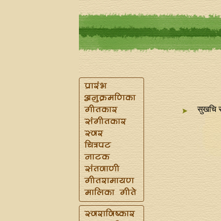
सुखचि 