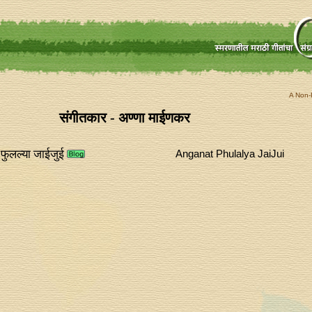
A Non-P
संगीतकार - अण्णा माईणकर
फुलल्या जाईजुई
Anganat Phulalya JaiJui