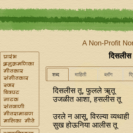
A Non-Profit No
दिसलीस 
शब्द
माहिती
ब्लॉग
प्
दिसलीस तू, फुलले ॠतू
उजळीत आशा, हसलीस तू
उरले न आसू, विरल्या व्यथाही
सुख होऊनिया आलीस तू