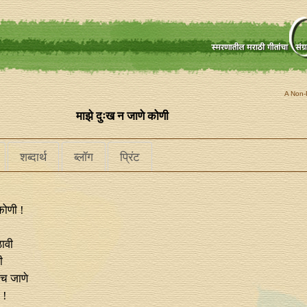
A Non-P
माझे दुःख न जाणे कोणी
शब्दार्थ
ब्लॉग
प्रिंट
कोणी !
ठावी
ी
च जाणे
 !