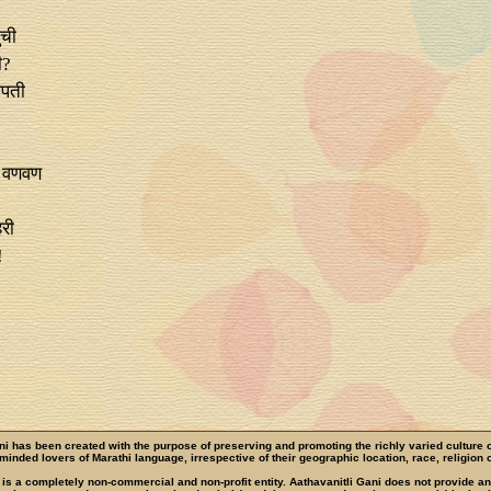
ुची
ी?
ोपती
!
े वणवण
हरी
!
ni has been created with the purpose of preserving and promoting the richly varied culture 
e-minded lovers of Marathi language, irrespective of their geographic location, race, religion o
 is a completely non-commercial and non-profit entity. Aathavanitli Gani does not provide a