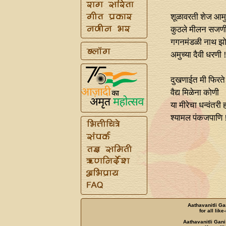
शूळावरती शेज आम
कुठले मीलन सजण
गगनमंडळी नाथ झ
अमुच्या दैवी धरणी 
दुखणाईत मी फिरत
वैद्य मिळेना कोणी
या मीरेचा धन्वंतरी 
श्यामल पंकजपाणि 
Aathavanitli Ga
for all lik
Aathavanitli Gani