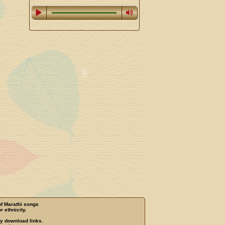
of Marathi songs
r ethnicity.
ny download links.