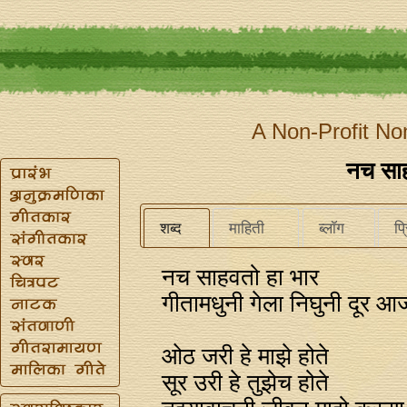
A Non-Profit No
नच साह
शब्द
माहिती
ब्लॉग
प्
नच साहवतो हा भार
गीतामधुनी गेला निघुनी दूर आ
ओठ जरी हे माझे होते
सूर उरी हे तुझेच होते