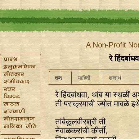
A Non-Profit No
रे हिंदबांध
शब्द
माहिती
शब्दार्थ
रे हिंदबांधवा, थांब या स्थळीं अ
ती पराक्रमाची ज्योत मावळे इ
तांबेकुलवीरश्री ती
नेवाळकरांची कीर्ती,