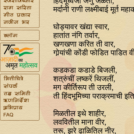
हिंदभूध्वजा जणुं जळती,
मर्दानी राणी लक्ष्मीबाई मूर्त मह
घोड्यावर खंद्या स्वार,
हातांत नंगि तर्वार,
खणखणा करित ती वार,
गोर्‍यांची कोंडी फोडित पाडित 
कडकडा कडाडे बिजली,
शत्रुंचीं लष्करें थिजलीं,
मग कीर्तिरूप ती उरली,
ती हिंदभूमिच्या पराक्रमाची इ
मिळतील इथे शाहीर,
लववितील माना वीर,
तरू, झरे ढाळितिल नीर,