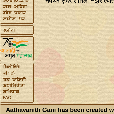
नवथर सुंदर शीतल निर्झर त्यात 
Aathavanitli Gani has been created w