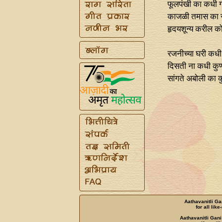
फूलपंखी का कधी ग
काजळी तमास का र
हृदयशून्य करील कोण
रजनीच्या घरी कधी ह
दिसती ना कधी कुण
सांगते अबोली का क
Aathavanitli Ga
for all lik
Aathavanitli Gani