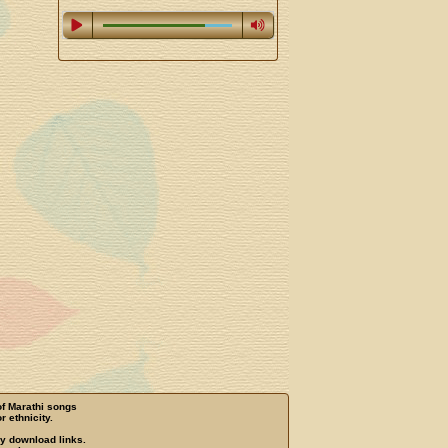
of Marathi songs
r ethnicity.
ny download links.