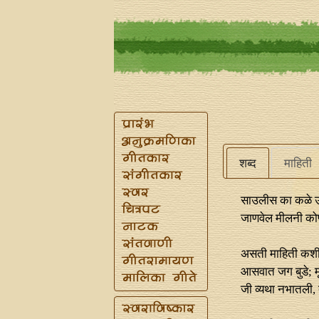
शब्द
माहिती
साउलीस का कळे उ
जाणवेल मीलनी कोण
असती माहिती कशी
आसवात जग बुडे; 
जी व्यथा नभातली,