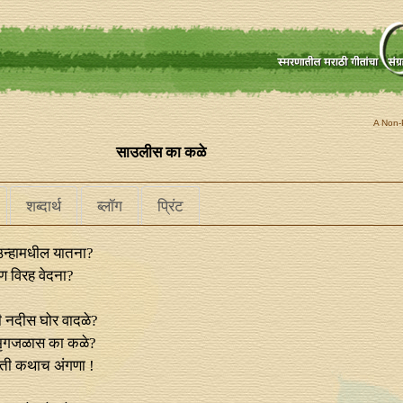
A Non-P
साउलीस का कळे
शब्दार्थ
ब्लॉग
प्रिंट
न्हामधील यातना?
 विरह वेदना?
 नदीस घोर वादळे?
मृगजळास का कळे?
 ती कथाच अंगणा !