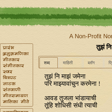
A Non-Profit No
तुझं न
शब्द
माहिती
ब्लॉग
प्
तुझं नि माझं जमेना
परि माझ्यावांचुन करमेना !
आवड तुजला भांडायाची
तूंहि शोधिसी संधी त्याची