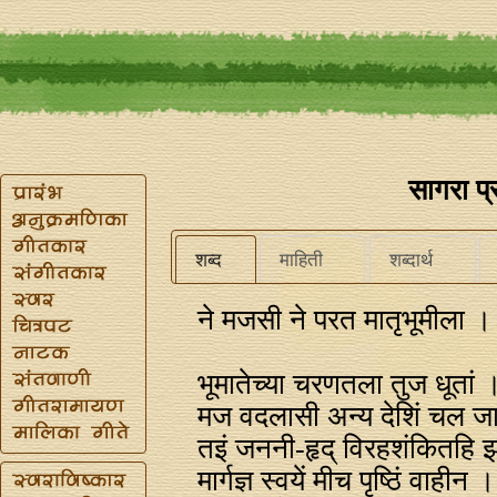
सागरा प
शब्द
माहिती
शब्दार्थ
ने मजसी ने परत मातृभूमीला 
भूमातेच्या चरणतला तुज धूतां ।
मज वदलासी अन्य देशिं चल जाऊं
त‍इं जननी-हृद्‌ विरहशंकितहि झ
मार्गज्ञ स्वयें मीच पृष्ठिं वाह