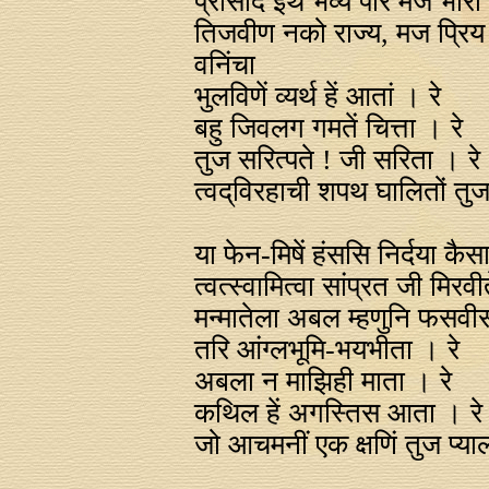
प्रासाद इथें भव्य परि मज भार
तिजवीण नको राज्य, मज प्रिय
वनिंचा
भुलविणें व्यर्थ हें आतां । रे
बहु जिवलग गमतें चित्ता । रे
तुज सरित्पते ! जी सरिता । रे
त्वद्‌विरहाची शपथ घालितों 
या फेन-मिषें हंससि निर्दया क
त्वत्स्वामित्वा सांप्रत जी मिरव
मन्मातेला अबल म्हणुनि फसवीस
तरि आंग्लभूमि-भयभीता । रे
अबला न माझिही माता । रे
कथिल हें अगस्तिस आता । रे
जो आचमनीं एक क्षणिं तुज प्य