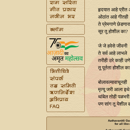
हृदयात आहे प्रीत अ
ओठांत आहे गीतही
ते प्रेमगाणे छेडणार
सूर तू होशील का?
जे जे हवेसे जीवनी
ते सर्व आहे लाभले
तरीही उरे काही उण
तू पूर्तता होशील क
बोलावल्यावाचूनही
मृत्यू जरी आला इथे
थांबेल तोही पळभरी
पण सांग तू येशील 
Aathavanitli Ga
for all lik