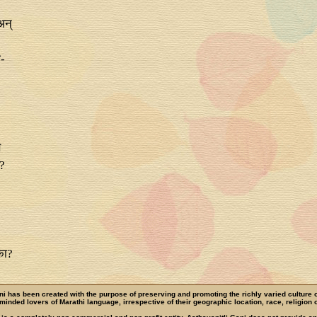
न्‌
ा-
े
ा?
का?
ni has been created with the purpose of preserving and promoting the richly varied culture 
e-minded lovers of Marathi language, irrespective of their geographic location, race, religion o