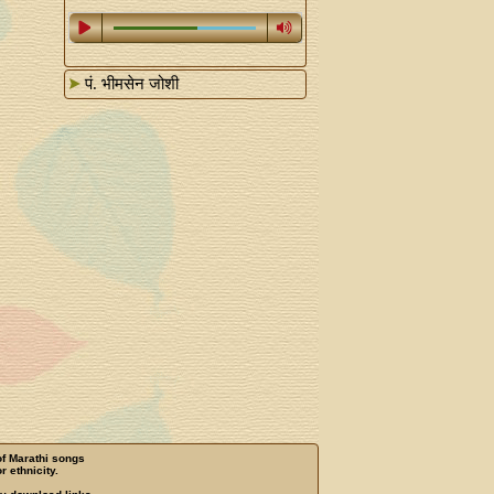
पं. भीमसेन जोशी
of Marathi songs
r ethnicity.