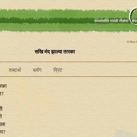
A Non-P
सखि मंद झाल्या तारका
शब्दार्थ
ब्लॉग
प्रिंट
ारका
ा?
णी
ी
िला
 का?