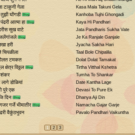
 टाकुनी गेला
Kasa Mala Takuni Gela
 तुझी घोंगडी
Kanhoba Tujhi Ghongadi
पंढरी आत्मा हा
Kaya Hi Pandhari
ढरीस सुख वाटे
Jata Pandharis Sukha Vate
ंजलेंगांजले
Je Ka Ranjale Ganjale
सखा हरी
Jyacha Sakha Hari
े चिपळीला
Taal Bole Chipalila
डोलत टमकत
Dolat Dolat Tamakat
ठल क्षेत्र विठ्ठल
Tirtha Vitthal Kshetra
ो शंकर
Tumha To Shankar
 लागे डोळियां
Date Kantha Lage
ो पुरे एक
Devasi To Pure Ek
जि दिन
Dhanya Aji Din
गजर गर्जे भीमातीर
Namacha Gajar Garje
ंढरी वैकुंठभुवन
Pavalo Pandhari Vaikuntha