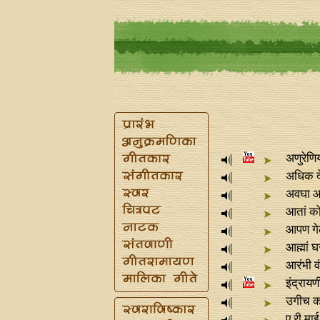
अणुरेणि
अधिक दे
अवघा आ
आतां कोठ
आपण गेल
आह्मां घ
आरंभी व
इंद्राय
उगीच का
ए री मा