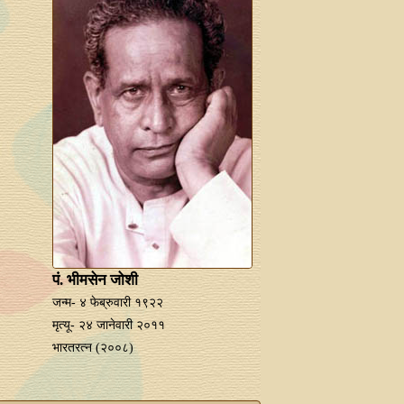
पं. भीमसेन जोशी
जन्म- ४ फेब्रुवारी १९२२
मृत्यू- २४ जानेवारी २०११
भारतरत्‍न (२००८)