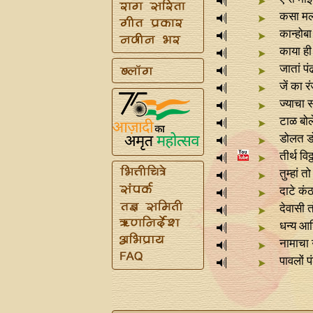
कसा मला
कान्होबा
काया ही 
जातां पं
जें का र
ज्याचा 
टाळ बोल
डोलत 
तीर्थ विठ्
तुम्हां त
दाटे कंठ
देवासी त
धन्य आ
नामाचा 
पावलों प