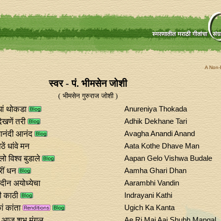
A Non-P
स्वर - पं. भीमसेन जोशी
( भीमसेन गुरुराज जोशी )
यां थोकडा
Anureniya Thokada
खणें तरी
Adhik Dekhane Tari
नंदी आनंद
Avagha Anandi Anand
ें धांवे मन
Aata Kothe Dhave Man
ो विश्व बुडाले
Aapan Gelo Vishwa Budale
रीं धन
Aamha Ghari Dhan
ंदीन अयोध्येचा
Aarambhi Vandin
णी काठी
Indrayani Kathi
ं कांता
Ugich Ka Kanta
ई आज शुभ मंगल
Ae Ri Mai Aaj Shubh Mangal