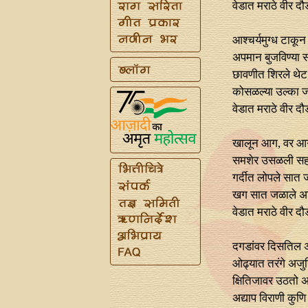
वेडात मराठे वीर दौ
आश्चर्यमुग्ध टाकून
अपमान बुजविण्या सा
छावणीत शिरले थेट,
कोसळल्या उल्का ज
वेडात मराठे वीर दौ
खालून आग, वर आग
समशेर उसळली सहस
गर्दीत लोपले सात 
खग सात जळाले अभ
वेडात मराठे वीर दौ
दगडांवर दिसतिल अ
ओढ्यात तरंगे अजुन
क्षितिजावर उठतो अ
अद्याप विराणी कुणि 