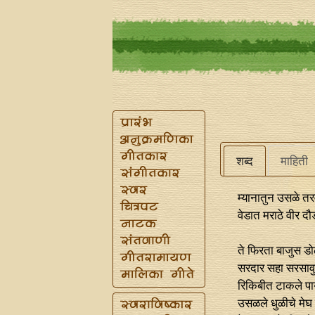
शब्द
माहिती
म्यानातुन उसळे तर
वेडात मराठे वीर दौ
ते फिरता बाजुस ड
सरदार सहा सरसावु
रिकिबीत टाकले पाय
उसळले धुळीचे मेघ