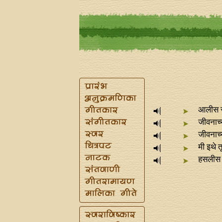
आलीस स
जीवनाच्य
जीवनाच्
मी इथे त
हसलीस 