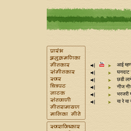
आई म्हण
घनदाट र
छडी ला
नीज नीज
भरजरी ग
या रे या