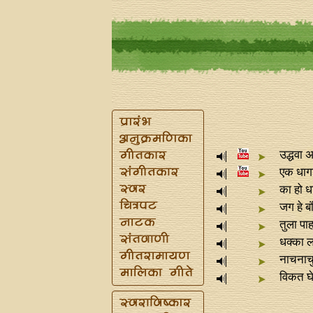
उद्धवा 
एक धाग
का हो ध
जग हे ब
तुला पाह
धक्का 
नाचनाचु
विकत घे