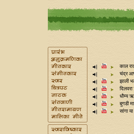
काल रा
चंद्र आण
झाली भ
दिलवरा
धौम्य ऋ
बुगडी म
सांगा या