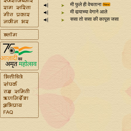
मी फुले ही वेचताना
मी वार्‍याच्या वेगाने आले
ससा तो ससा की कापूस जसा