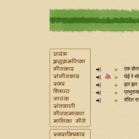
एक होता
घेई रे स
झर झर ध
प्रभुराय
वंदित र