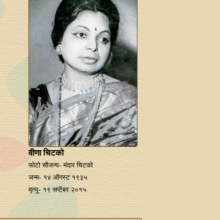
वीणा चिटको
फोटो सौजन्य- मंदार चिटको
जन्म- १४ ऑगस्ट १९३५
मृत्यू- १९ सप्‍टेंबर २०१५