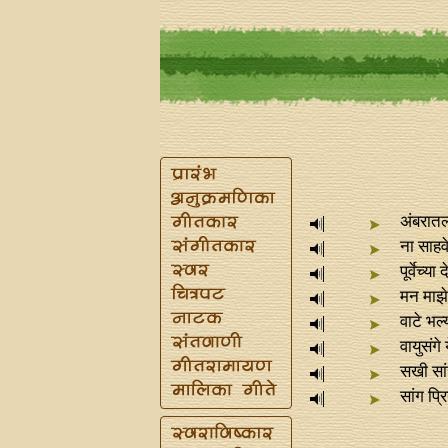
अंबरातल
ना साहवे
पूर्वेच्या
मन माझे
वाटे भल्
वायुसंगे
सखी सा
सांग प्रि