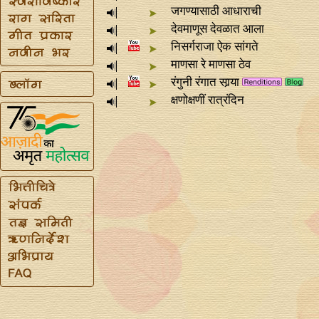
जगण्यासाठी आधाराची
देवमाणूस देवळात आला
निसर्गराजा ऐक सांगते
माणसा रे माणसा ठेव
रंगुनी रंगात सार्‍या
क्षणोक्षणीं रात्रंदिन