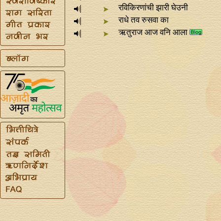
रविकिरणांची झारी घेउनी
राधे तव रुसवा का
ऋतुराज आज वनि आला