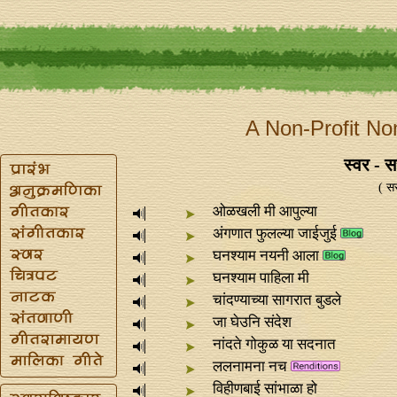
A Non-Profit No
स्वर - स
( सर
ओळखली मी आपुल्या
अंगणात फुलल्या जाईजुई
घनश्याम नयनी आला
घनश्याम पाहिला मी
चांदण्याच्या सागरात बुडले
जा घेउनि संदेश
नांदते गोकुळ या सदनात
ललनामना नच
विहीणबाई सांभाळा हो