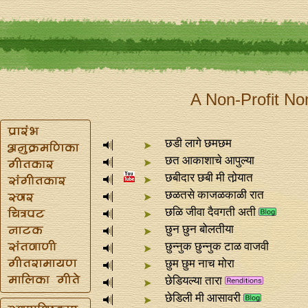
A Non-Profit No
छडी लागे छमछम
छत आकाशाचे आपुल्या
छबीदार छबी मी तोर्‍यात
छळतसे काजळकाळी रात
छळि जीवा दैवगती अती
छुन छुन बोलतीया
छुन्‍नुक छुन्‍नुक टाळ वाजवी
छुम छुम नाच मोरा
छेडियल्या तारा
छेडिली मी आसावरी