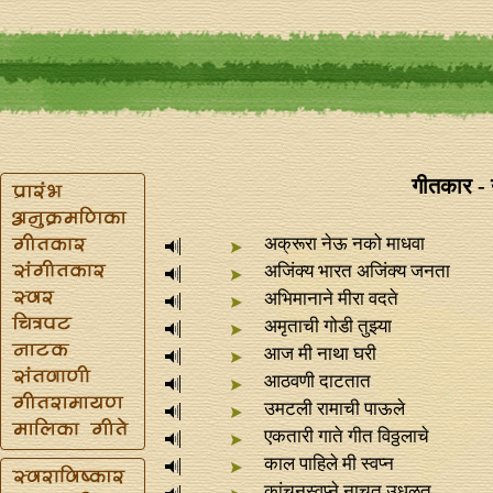
गीतकार - 
अक्रूरा नेऊ नको माधवा
अजिंक्य भारत अजिंक्य जनता
अभिमानाने मीरा वदते
अमृताची गोडी तुझ्या
आज मी नाथा घरी
आठवणी दाटतात
उमटली रामाची पाऊले
एकतारी गाते गीत विठ्ठलाचे
काल पाहिले मी स्वप्‍न
कांचनस्वप्‍ने नाचत उधळत