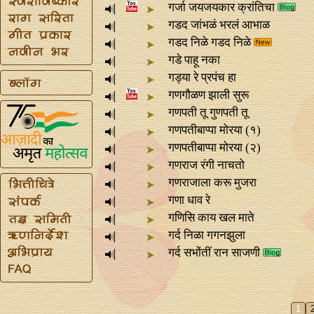
गर्जा जयजयकार क्रांतिचा
गडद जांभळं भरलं आभाळ
गडद निळे गडद निळे
गडे पाहू नका
गड्या रे प्रपंच हा
गणगौळण झाली सुरू
गणपती तू गुणपती तू
गणपतीबाप्पा मोरया (१)
गणपतीबाप्पा मोरया (२)
गणराज रंगी नाचतो
गणराजाला करू मुजरा
गणा धाव रे
गणिसि काय खल माते
गर्द निळा गगनझुला
गर्द सभोंतीं रान साजणी